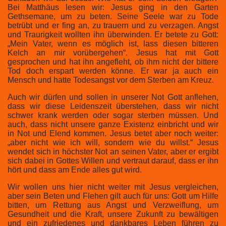
Bei Matthäus lesen wir: Jesus ging in den Garten
Gethsemane, um zu beten. Seine Seele war zu Tode
betrübt und er fing an, zu trauern und zu verzagen. Angst
und Traurigkeit wollten ihn überwinden. Er betete zu Gott:
„Mein Vater, wenn es möglich ist, lass diesen bitteren
Kelch an mir vorübergehen“. Jesus hat mit Gott
gesprochen und hat ihn angefleht, ob ihm nicht der bittere
Tod doch erspart werden könne. Er war ja auch ein
Mensch und hatte Todesangst vor dem Sterben am Kreuz.
Auch wir dürfen und sollen in unserer Not Gott anflehen,
dass wir diese Leidenszeit überstehen, dass wir nicht
schwer krank werden oder sogar sterben müssen. Und
auch, dass nicht unsere ganze Existenz einbricht und wir
in Not und Elend kommen. Jesus betet aber noch weiter:
„aber nicht wie ich will, sondern wie du willst.“ Jesus
wendet sich in höchster Not an seinen Vater, aber er ergibt
sich dabei in Gottes Willen und vertraut darauf, dass er ihn
hört und dass am Ende alles gut wird.
Wir wollen uns hier nicht weiter mit Jesus vergleichen,
aber sein Beten und Flehen gilt auch für uns: Gott um Hilfe
bitten, um Rettung aus Angst und Verzweiflung, um
Gesundheit und die Kraft, unsere Zukunft zu bewältigen
und ein zufriedenes und dankbares Leben führen zu