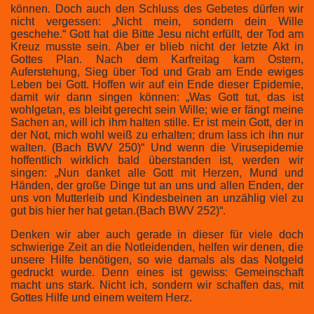
können. Doch auch den Schluss des Gebetes dürfen wir
nicht vergessen: „Nicht mein, sondern dein Wille
geschehe.“ Gott hat die Bitte Jesu nicht erfüllt, der Tod am
Kreuz musste sein. Aber er blieb nicht der letzte Akt in
Gottes Plan. Nach dem Karfreitag kam Ostern,
Auferstehung, Sieg über Tod und Grab am Ende ewiges
Leben bei Gott. Hoffen wir auf ein Ende dieser Epidemie,
damit wir dann singen können: „Was Gott tut, das ist
wohlgetan, es bleibt gerecht sein Wille; wie er fängt meine
Sachen an, will ich ihm halten stille. Er ist mein Gott, der in
der Not, mich wohl weiß zu erhalten; drum lass ich ihn nur
walten. (Bach BWV 250)“ Und wenn die Virusepidemie
hoffentlich wirklich bald überstanden ist, werden wir
singen: „Nun danket alle Gott mit Herzen, Mund und
Händen, der große Dinge tut an uns und allen Enden, der
uns von Mutterleib und Kindesbeinen an unzählig viel zu
gut bis hier her hat getan.(Bach BWV 252)“.
Denken wir aber auch gerade in dieser für viele doch
schwierige Zeit an die Notleidenden, helfen wir denen, die
unsere Hilfe benötigen, so wie damals als das Notgeld
gedruckt wurde. Denn eines ist gewiss: Gemeinschaft
macht uns stark. Nicht ich, sondern wir schaffen das, mit
Gottes Hilfe und einem weitem Herz.