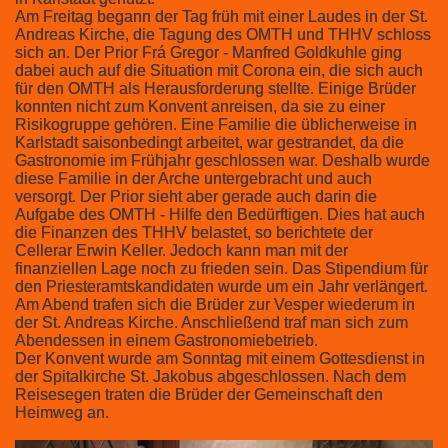
Am Freitag begann der Tag früh mit einer Laudes in der St.
Andreas Kirche, die Tagung des OMTH und THHV schloss
sich an. Der Prior Frá Gregor - Manfred Goldkuhle ging
dabei auch auf die Situation mit Corona ein, die sich auch
für den OMTH als Herausforderung stellte. Einige Brüder
konnten nicht zum Konvent anreisen, da sie zu einer
Risikogruppe gehören. Eine Familie die üblicherweise in
Karlstadt saisonbedingt arbeitet, war gestrandet, da die
Gastronomie im Frühjahr geschlossen war. Deshalb wurde
diese Familie in der Arche untergebracht und auch
versorgt. Der Prior sieht aber gerade auch darin die
Aufgabe des OMTH - Hilfe den Bedürftigen. Dies hat auch
die Finanzen des THHV belastet, so berichtete der
Cellerar Erwin Keller. Jedoch kann man mit der
finanziellen Lage noch zu frieden sein. Das Stipendium für
den Priesteramtskandidaten wurde um ein Jahr verlängert.
Am Abend trafen sich die Brüder zur Vesper wiederum in
der St. Andreas Kirche. Anschließend traf man sich zum
Abendessen in einem Gastronomiebetrieb.
Der Konvent wurde am Sonntag mit einem Gottesdienst in
der Spitalkirche St. Jakobus abgeschlossen. Nach dem
Reisesegen traten die Brüder der Gemeinschaft den
Heimweg an.